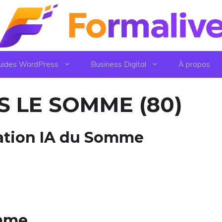
uides WordPress
Business Digital
À propos
 LE SOMME (80)
mation IA du Somme
omme