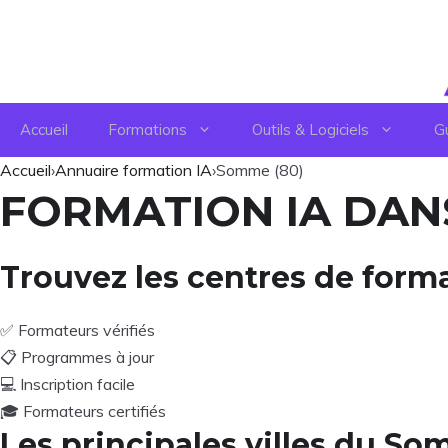
Aller
au
contenu
Accueil
Formations
Outils & Logiciels
G
Accueil
›
Annuaire formation IA
›
Somme (80)
FORMATION IA DANS
Trouvez les centres de for
✅
Formateurs vérifiés
📋
Programmes à jour
💻
Inscription facile
🎓
Formateurs certifiés
Les principales villes du S