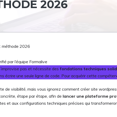
ÉTHODE 2026
 : méthode 2026
ifié par l’équipe Formalive
e s’improvise pas et nécessite des
fondations techniques soli
s écrire une seule ligne de code. Pour acquérir cette compéte
te de visibilité, mais vous ignorez comment créer site wordpre
 concrète, étape par étape, afin de
lancer une plateforme pro
et aux configurations techniques précises qui transformeront 