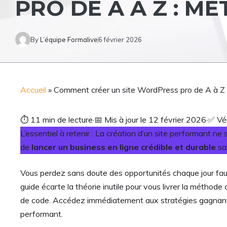
PRO DE A À Z : M
By
L’équipe Formalive
6 février 2026
Accueil
»
Comment créer un site WordPress pro de A à Z
⏱
11 min de lecture
·
📅
Mis à jour le 12 février 2026
·
✅
Vér
L’essentiel à retenir : La création d’un site performant n
de
lancer un business en ligne crédible et durable
san
Vous perdez sans doute des opportunités chaque jour fau
guide écarte la théorie inutile pour vous livrer la méthode
de code. Accédez immédiatement aux stratégies gagnantes 
performant.