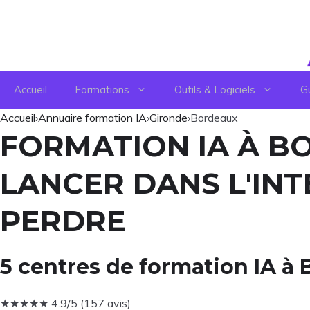
Aller
au
contenu
Accueil
Formations
Outils & Logiciels
G
Accueil
›
Annuaire formation IA
›
Gironde
›
Bordeaux
FORMATION IA À BO
LANCER DANS L'INT
PERDRE
5 centres de formation IA à
★
★
★
★
★
4.9/5 (157 avis)