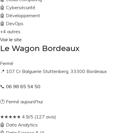
🤖
Cybersécurité
🤖
Développement
🤖
DevOps
+4 autres
Voir le site
Le Wagon Bordeaux
Fermé
📍
107 Cr Balguerie Stuttenberg, 33300 Bordeaux
📞
06 98 65 54 50
🕐
Fermé aujourd'hui
★
★
★
★
★
4.9/5 (127 avis)
🤖
Data Analytics
🤖
Data Science & IA