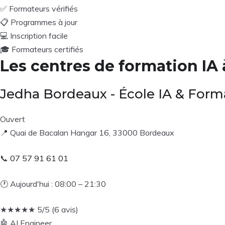
✅
Formateurs vérifiés
📋
Programmes à jour
💻
Inscription facile
🎓
Formateurs certifiés
Les centres de formation IA
Jedha Bordeaux - École IA & Forma
Ouvert
📍
Quai de Bacalan Hangar 16, 33000 Bordeaux
📞
07 57 91 61 01
🕐
Aujourd'hui : 08:00 – 21:30
★
★
★
★
★
5/5 (6 avis)
🤖
AI Engineer