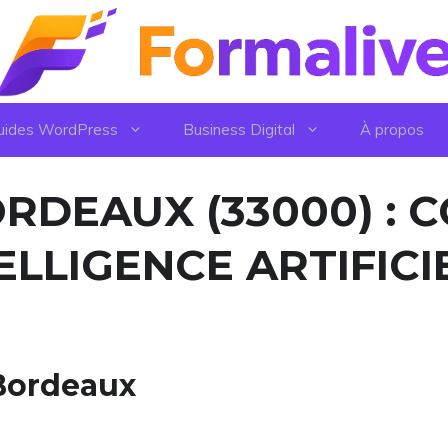
uides WordPress
Business Digital
À propos
RDEAUX (33000) : 
ELLIGENCE ARTIFICI
 Bordeaux