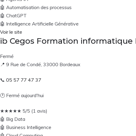
🤖
Automatisation des processus
🤖
ChatGPT
🤖
Intelligence Artificielle Générative
Voir le site
ib Cegos Formation informatique
Fermé
📍
9 Rue de Condé, 33000 Bordeaux
📞
05 57 77 47 37
🕐
Fermé aujourd'hui
★
★
★
★
★
5/5 (1 avis)
🤖
Big Data
🤖
Business Intelligence
🤖
Cloud Computing