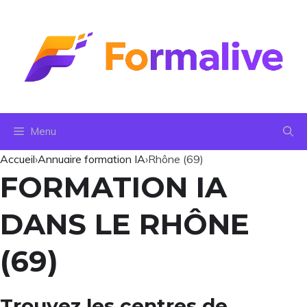
Aller
au
contenu
Menu
Accueil
›
Annuaire formation IA
›
Rhône (69)
FORMATION IA
DANS LE RHÔNE
(69)
Trouvez les centres de