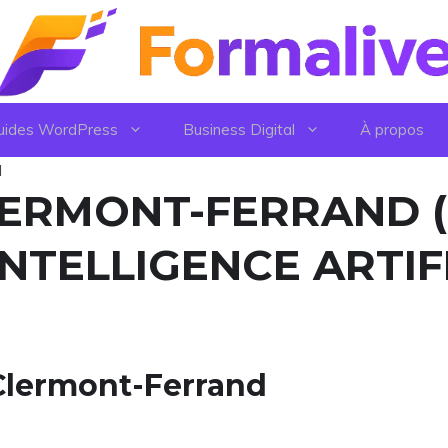
uides WordPress
Business Digital
À propos
d
LERMONT-FERRAND (
INTELLIGENCE ARTIF
 Clermont-Ferrand