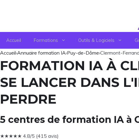
Aller
au
contenu
Accueil
Formations
Outils & Logiciels
G
Accueil
›
Annuaire formation IA
›
Puy-de-Dôme
›
Clermont-Ferran
FORMATION IA À C
SE LANCER DANS L'
PERDRE
5 centres de formation IA à
★
★
★
★
★
4.8/5 (415 avis)