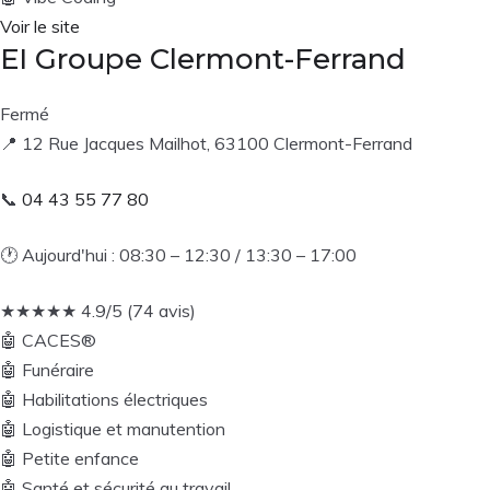
Voir le site
EI Groupe Clermont-Ferrand
Fermé
📍
12 Rue Jacques Mailhot, 63100 Clermont-Ferrand
📞
04 43 55 77 80
🕐
Aujourd'hui : 08:30 – 12:30 / 13:30 – 17:00
★
★
★
★
★
4.9/5 (74 avis)
🤖
CACES®
🤖
Funéraire
🤖
Habilitations électriques
🤖
Logistique et manutention
🤖
Petite enfance
🤖
Santé et sécurité au travail