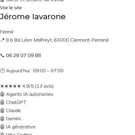
Voir le site
Jérome Iavarone
Fermé
📍
8 b Bd Léon Malfreyt, 63000 Clermont-Ferrand
📞
06 28 07 09 88
🕐
Aujourd'hui : 09:00 – 07:00
★
★
★
★
★
4.9/5 (13 avis)
🤖
Agents IA autonomes
🤖
ChatGPT
🤖
Claude
🤖
Gemini
🤖
IA générative
🤖
Vibe Coding