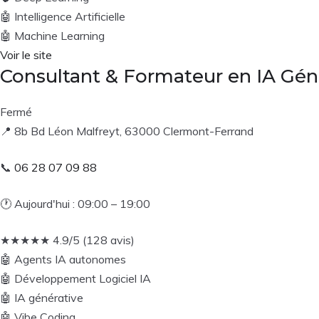
🤖
Intelligence Artificielle
🤖
Machine Learning
Voir le site
Consultant & Formateur en IA Géné
Fermé
📍
8b Bd Léon Malfreyt, 63000 Clermont-Ferrand
📞
06 28 07 09 88
🕐
Aujourd'hui : 09:00 – 19:00
★
★
★
★
★
4.9/5 (128 avis)
🤖
Agents IA autonomes
🤖
Développement Logiciel IA
🤖
IA générative
🤖
Vibe Coding