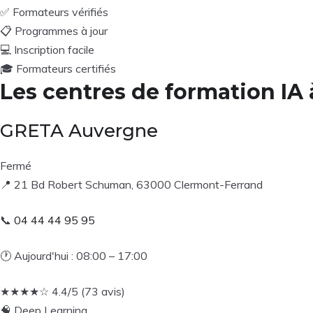
✅
Formateurs vérifiés
📋
Programmes à jour
💻
Inscription facile
🎓
Formateurs certifiés
Les centres de formation IA
GRETA Auvergne
Fermé
📍
21 Bd Robert Schuman, 63000 Clermont-Ferrand
📞
04 44 44 95 95
🕐
Aujourd'hui : 08:00 – 17:00
★
★
★
★
☆
4.4/5 (73 avis)
🧠
Deep Learning