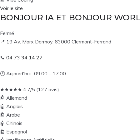
Voir le site
BONJOUR IA ET BONJOUR WOR
Fermé
📍
19 Av. Marx Dormoy, 63000 Clermont-Ferrand
📞
04 73 34 14 27
🕐
Aujourd'hui : 09:00 – 17:00
★
★
★
★
★
4.7/5 (127 avis)
🤖
Allemand
🤖
Anglais
🤖
Arabe
🤖
Chinois
🤖
Espagnol
🤖
Intelligence Artificielle