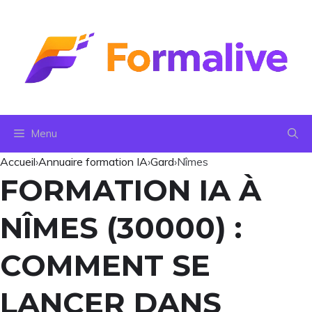
Aller
au
contenu
Menu
Accueil
›
Annuaire formation IA
›
Gard
›
Nîmes
FORMATION IA À
NÎMES (30000) :
COMMENT SE
LANCER DANS