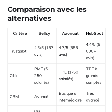
Comparaison avec les
alternatives
Critère
Sellsy
Axonaut
HubSpot
4.4/5 (6
4.3/5 (157
4.7/5 (555
Trustpilot
000+
avis)
avis)
avis)
PME (5-
TPE à
TPE (1-50
Cible
250
grands
salariés)
salariés)
comptes
Basique à
Très
CRM
Avancé
intermédiaire
avancé
Oui