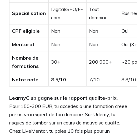
Digital/SEO/E-
Tout
Specialisation
Busines
com
domaine
CPF eligible
Non
Non
Oui
Mentorat
Non
Non
Oui (3 
Nombre de
30+
200 000+
~20 pa
formations
Notre note
8.5/10
7/10
8.8/10
LearnyClub gagne sur le rapport qualite-prix.
Pour 150-300 EUR, tu accedes a une formation creee
par un vrai expert de ton domaine. Sur Udemy, tu
risques de tomber sur un cours de mauvaise qualite.
Chez LiveMentor, tu paies 10 fois plus pour un