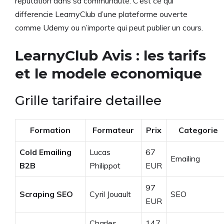
reputation dans sa communaute. C’est ce qui
differencie LearnyClub d’une plateforme ouverte
comme Udemy ou n’importe qui peut publier un cours.
LearnyClub Avis : les tarifs
et le modele economique
Grille tarifaire detaillee
Formation
Formateur
Prix
Categorie
Cold Emailing
Lucas
67
Emailing
B2B
Philippot
EUR
97
Scraping SEO
Cyril Jouault
SEO
EUR
Charles
147