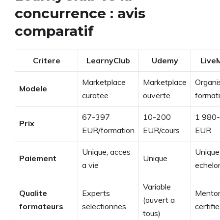
concurrence : avis
comparatif
Critere
LearnyClub
Udemy
Live
Marketplace
Marketplace
Organi
Modele
curatee
ouverte
format
67-397
10-200
1 980
Prix
EUR/formation
EUR/cours
EUR
Unique, acces
Unique
Paiement
Unique
a vie
echelo
Variable
Qualite
Experts
Mento
(ouvert a
formateurs
selectionnes
certifi
tous)