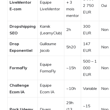
LiveMentor
Equipe
+ 3
2 750
Oui
E-com
LiveMentor
mois
EUR
mentor
Dropshipping
Kamik
300
2h
Non
SEO
(LearnyClub)
EUR
Drop
Guillaume
147
5h20
Non
Exponentiel
Jacob
EUR
500 – 1
Equipe
FormaFly
~15h
000
Non
FormaFly
EUR
Challenge
Equipe
~10h
Variable
Non
Ecom IA
Ecom IA
29h
~15
Pack Udemy
Divers
(13
Non