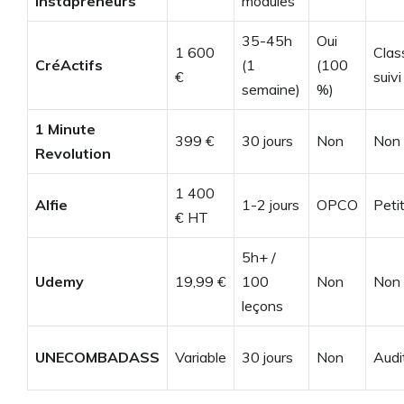
Instapreneurs
modules
35-45h
Oui
1 600
Class
CréActifs
(1
(100
€
suivi
semaine)
%)
1 Minute
399 €
30 jours
Non
Non
Revolution
1 400
Alfie
1-2 jours
OPCO
Peti
€ HT
5h+ /
Udemy
19,99 €
100
Non
Non
leçons
UNECOMBADASS
Variable
30 jours
Non
Audi