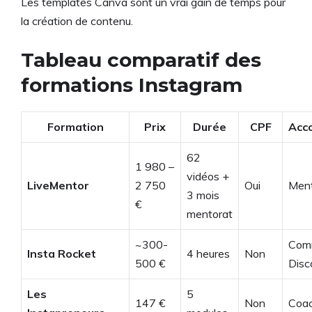
Les templates Canva sont un vrai gain de temps pour
la création de contenu.
Tableau comparatif des
formations Instagram
Formation
Prix
Durée
CPF
Acc
62
1 980 –
vidéos +
LiveMentor
2 750
Oui
Ment
3 mois
€
mentorat
~300-
Com
Insta Rocket
4 heures
Non
500 €
Disc
Les
5
147 €
Non
Coac