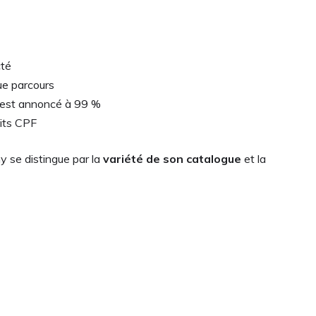
cté
ue parcours
e est annoncé à 99 %
oits CPF
 se distingue par la
variété de son catalogue
et la