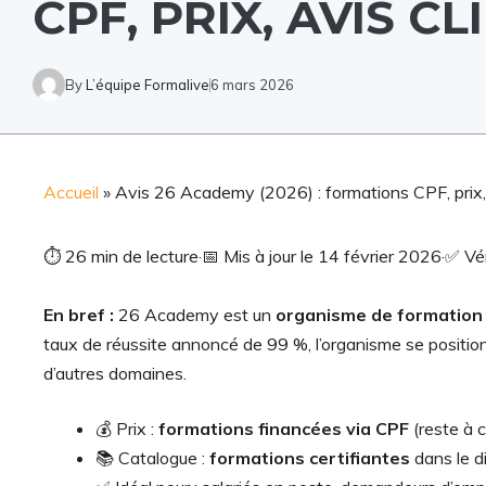
CPF, PRIX, AVIS CL
By
L’équipe Formalive
6 mars 2026
Accueil
»
Avis 26 Academy (2026) : formations CPF, prix, 
⏱
26 min de lecture
·
📅
Mis à jour le 14 février 2026
·
✅
Vér
En bref :
26 Academy est un
organisme de formation 
taux de réussite annoncé de 99 %, l’organisme se positio
d’autres domaines.
💰 Prix :
formations financées via CPF
(reste à c
📚 Catalogue :
formations certifiantes
dans le d