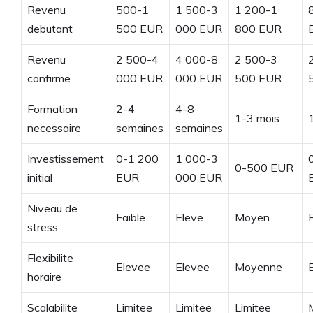
Revenu
500-1
1 500-3
1 200-1
debutant
500 EUR
000 EUR
800 EUR
Revenu
2 500-4
4 000-8
2 500-3
confirme
000 EUR
000 EUR
500 EUR
Formation
2-4
4-8
1-3 mois
necessaire
semaines
semaines
Investissement
0-1 200
1 000-3
0-500 EUR
initial
EUR
000 EUR
Niveau de
Faible
Eleve
Moyen
F
stress
Flexibilite
Elevee
Elevee
Moyenne
horaire
Scalabilite
Limitee
Limitee
Limitee