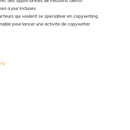
c des opportunites de missions clients
es a jour incluses
eurs qui veulent se specialiser en copywriting
nable pour lancer une activite de copywriter
ing