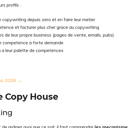
rs profils :
 copywriting depuis zero et en faire leur metier
tence et facturer plus cher grace au copywriting
es de leur propre business (pages de vente, emails, pubs)
ne competence a forte demande
ng a leur palette de competences
ress 2026 →
e Copy House
ting
de rediger quoi que ce soit, il faut comprendre
les mecanisme