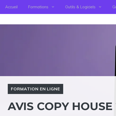
Aller
Accueil
Formations
Outils & Logiciels
G
au
contenu
FORMATION EN LIGNE
AVIS COPY HOUSE 