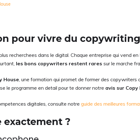
House
on pour vivre du copywritin
plus recherchees dans le digital. Chaque entreprise qui vend en 
ourtant,
les bons copywriters restent rares
sur le marche fr
py House
, une formation qui promet de former des copywriters 
alyse le programme en detail pour te donner notre
avis sur Copy
ompetences digitales, consulte notre
guide des meilleures forma
e exactement ?
ancophone