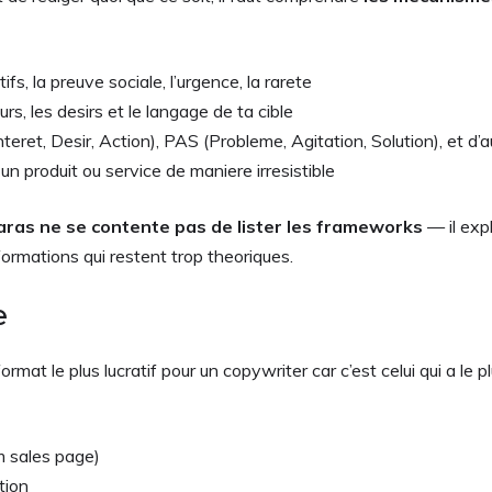
tifs, la preuve sociale, l’urgence, la rarete
rs, les desirs et le langage de ta cible
nteret, Desir, Action), PAS (Probleme, Agitation, Solution), et d
n produit ou service de maniere irresistible
aras ne se contente pas de lister les frameworks
— il expl
ormations qui restent trop theoriques.
e
format le plus lucratif pour un copywriter car c’est celui qui a le p
m sales page)
tion