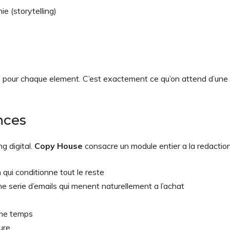
e (storytelling)
 pour chaque element. C’est exactement ce qu’on attend d’une fo
nces
g digital.
Copy House
consacre un module entier a la redaction 
 qui conditionne tout le reste
e serie d’emails qui menent naturellement a l’achat
eme temps
ure