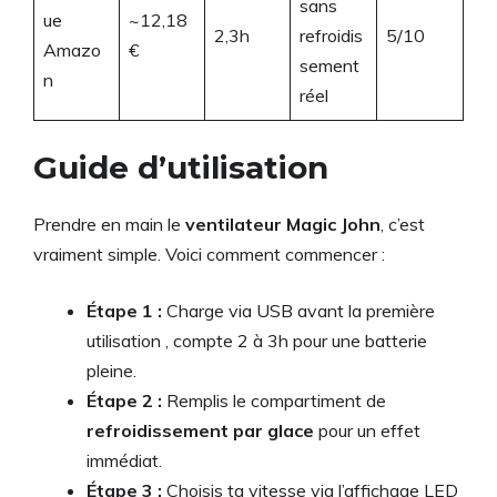
sans
ue
~12,18
2,3h
refroidis
5/10
Amazo
€
sement
n
réel
Guide d’utilisation
Prendre en main le
ventilateur Magic John
, c’est
vraiment simple. Voici comment commencer :
Étape 1 :
Charge via USB avant la première
utilisation , compte 2 à 3h pour une batterie
pleine.
Étape 2 :
Remplis le compartiment de
refroidissement par glace
pour un effet
immédiat.
Étape 3 :
Choisis ta vitesse via l’affichage LED