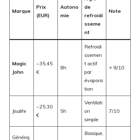
Prix
Autono
de
Marque
Note
(EUR)
mie
refroidi
sseme
nt
Refroidi
ssemen
Magic
~35,45
t actif
8h
⭐ 9/10
John
€
par
évapora
tion
Ventilati
~25,30
Jisulife
5h
on
7/10
€
simple
Basique,
Génériq