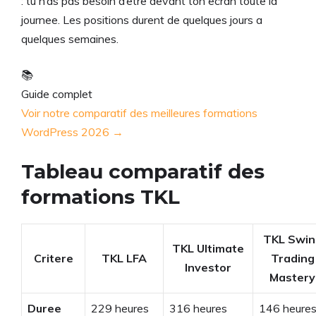
: tu n’as pas besoin d’etre devant ton ecran toute la
journee. Les positions durent de quelques jours a
quelques semaines.
📚
Guide complet
Voir notre comparatif des meilleures formations
WordPress 2026 →
Tableau comparatif des
formations TKL
TKL Swin
TKL Ultimate
Critere
TKL LFA
Trading
Investor
Mastery
Duree
229 heures
316 heures
146 heure