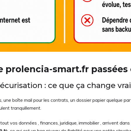
de prolencia-smart.fr passées
sécurisation : ce que ça change vr
res, une boîte mail pour les contrats, un dossier papier quelque
ulent tranquillement.
 tout vos données , finances, juridique, immobilier , arrivent da
99 %
, ce qui est un bon niveau de fiabilité pour une petite str