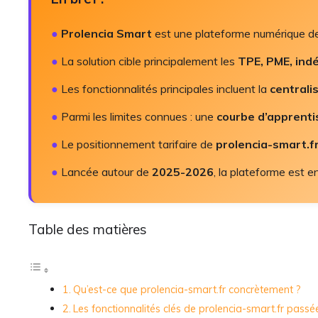
●
Prolencia Smart
est une plateforme numérique de g
●
La solution cible principalement les
TPE, PME, ind
●
Les fonctionnalités principales incluent la
centrali
●
Parmi les limites connues : une
courbe d’apprentis
●
Le positionnement tarifaire de
prolencia-smart.f
●
Lancée autour de
2025-2026
, la plateforme est e
Table des matières
Qu’est-ce que prolencia-smart.fr concrètement ?
Les fonctionnalités clés de prolencia-smart.fr passé