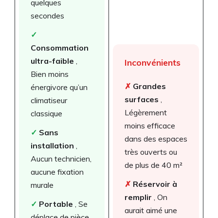
quelques
secondes
✓
Consommation
ultra-faible
,
Inconvénients
Bien moins
✗
Grandes
énergivore qu’un
surfaces
,
climatiseur
Légèrement
classique
moins efficace
✓
Sans
dans des espaces
installation
,
très ouverts ou
Aucun technicien,
de plus de 40 m²
aucune fixation
✗
Réservoir à
murale
remplir
, On
✓
Portable
, Se
aurait aimé une
déplace de pièce