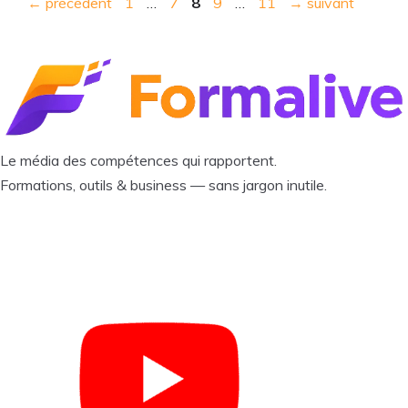
Page
Page
Page
Page
Page
←
précédent
1
…
7
8
9
…
11
→
suivant
Le média des compétences qui rapportent.
Formations, outils & business — sans jargon inutile.