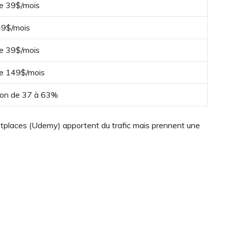
de 39$/mois
 49$/mois
de 39$/mois
de 149$/mois
on de 37 à 63%
arketplaces (Udemy) apportent du trafic mais prennent une