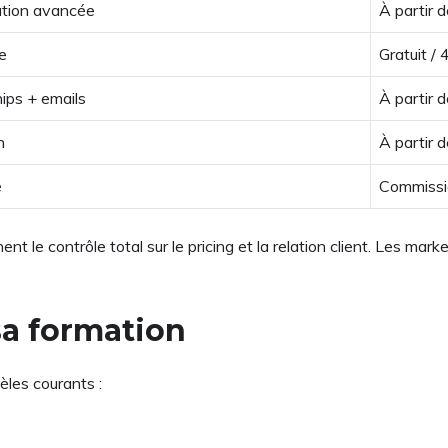
sation avancée
À partir 
le
Gratuit /
ips + emails
À partir 
n
À partir 
é
Commissi
t le contrôle total sur le pricing et la relation client. Les m
sa formation
èles courants :