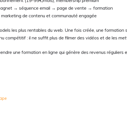
, abonnement (19-99€/mois), membership premium
d magnet → séquence email → page de vente → formation
se, marketing de contenu et communauté engagée
odels les plus rentables du web. Une fois créée, une formation 
ompétitif : il ne suffit plus de filmer des vidéos et de les met
vendre une formation en ligne qui génère des revenus réguliers 
tape