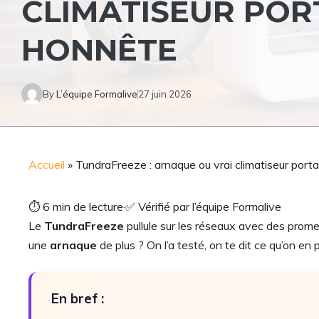
CLIMATISEUR POR
HONNÊTE
By
L’équipe Formalive
27 juin 2026
Accueil
»
TundraFreeze : arnaque ou vrai climatiseur port
⏱
6 min de lecture
·
✅
Vérifié par l’équipe Formalive
Le
TundraFreeze
pullule sur les réseaux avec des promes
une
arnaque
de plus ? On l’a testé, on te dit ce qu’on e
En bref :