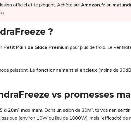
design officiel et te piègent. Achète sur
Amazon.fr
ou
mytund
to.
draFreeze ?
un
Petit Pain de Glace Premium
pour plus de froid. Le ventilate
mode puissant. Le
fonctionnement silencieux
(moins de 30dB q
undraFreeze vs promesses ma
5 à 20m² maximum
. Dans un salon de 30m², tu vas rien senti
classique (environ 10W au lieu de 1000W), mais l’efficacité de 