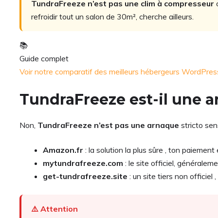
TundraFreeze n’est pas une clim à compresseur
c
refroidir tout un salon de 30m², cherche ailleurs.
📚
Guide complet
Voir notre comparatif des meilleurs hébergeurs WordPr
TundraFreeze est-il une a
Non,
TundraFreeze n’est pas une arnaque
stricto sens
Amazon.fr
: la solution la plus sûre , ton paiement
mytundrafreeze.com
: le site officiel, généraleme
get-tundrafreeze.site
: un site tiers non officiel
⚠️ Attention