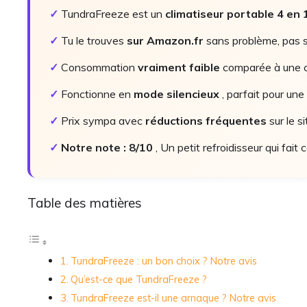
✓
TundraFreeze est un
climatiseur portable 4 en 
✓
Tu le trouves
sur Amazon.fr
sans problème, pas s
✓
Consommation
vraiment faible
comparée à une c
✓
Fonctionne en
mode silencieux
, parfait pour une
✓
Prix sympa avec
réductions fréquentes
sur le s
✓
Notre note : 8/10
, Un petit refroidisseur qui fait c
Table des matières
TundraFreeze : un bon choix ? Notre avis
Qu’est-ce que TundraFreeze ?
TundraFreeze est-il une arnaque ? Notre avis