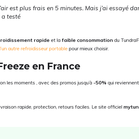
ir est plus frais en 5 minutes. Mais j’ai essayé dans
 a testé
froidissement rapide
et la
faible consommation
du TundraFr
d’un autre refroidisseur portable
pour mieux choisir.
Freeze en France
on les moments , avec des promos jusqu’à
-50%
qui reviennent
ivraison rapide, protection, retours faciles. Le site officiel
mytun