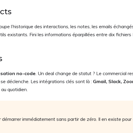
cts
oupe l’historique des interactions, les notes, les emails échangé
 existants. Fini les informations éparpillées entre dix fichier
s
isation no-code
. Un deal change de statut ? Le commercial re
se déclenche. Les intégrations clés sont là :
Gmail, Slack, Zo
au quotidien.
démarrer immédiatement sans partir de zéro. Il en existe pour 