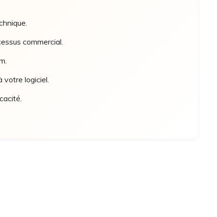
chnique.
cessus commercial.
m.
votre logiciel.
cacité.