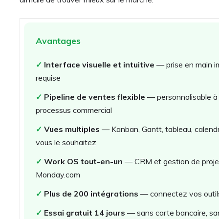
Avantages
✓
Interface visuelle et intuitive
— prise en main i
requise
✓
Pipeline de ventes flexible
— personnalisable à
processus commercial
✓
Vues multiples
— Kanban, Gantt, tableau, calendr
vous le souhaitez
✓
Work OS tout-en-un
— CRM et gestion de projet 
Monday.com
✓
Plus de 200 intégrations
— connectez vos outils
✓
Essai gratuit 14 jours
— sans carte bancaire, s