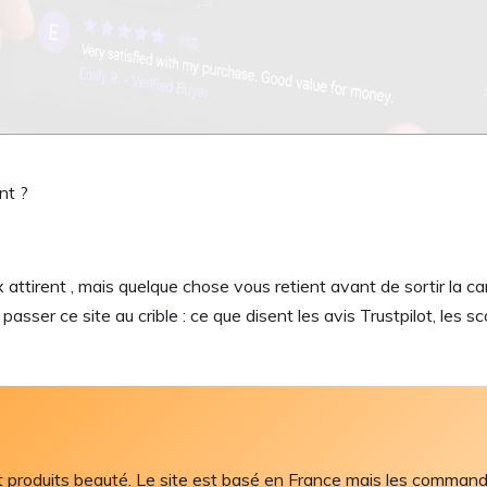
nt ?
rix attirent , mais quelque chose vous retient avant de sortir la
sser ce site au crible : ce que disent les avis Trustpilot, les sco
 produits beauté. Le site est basé en France mais les command