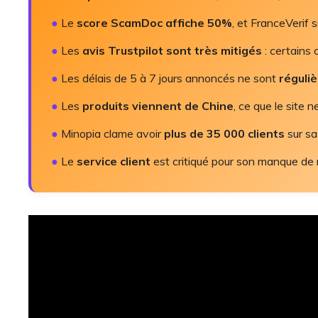
●
Le
score ScamDoc affiche 50%
, et FranceVerif 
●
Les
avis Trustpilot sont très mitigés
: certains 
●
Les délais de 5 à 7 jours annoncés ne sont
réguli
●
Les
produits viennent de Chine
, ce que le site
●
Minopia clame avoir
plus de 35 000 clients
sur sa
●
Le
service client
est critiqué pour son manque de r