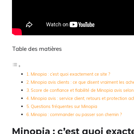
Table des matières
Minopia : c’est quoi exactement ce site ?
Minopia avis clients : ce que disent vraiment les ach
Score de confiance et fiabilité de Minopia avis selon 
Minopia avis : service client, retours et protection a
Questions fréquentes sur Minopia
Minopia : commander ou passer son chemin ?
Minopia : c’est quoi exact