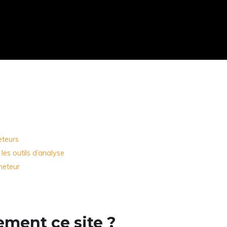
eteurs
les outils d’analyse
cheteur
ement ce site ?