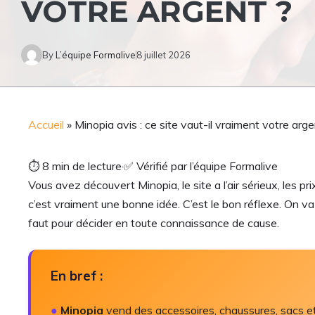
VOTRE ARGENT ?
By
L’équipe Formalive
8 juillet 2026
Accueil
»
Minopia avis : ce site vaut-il vraiment votre arge
⏱
8 min de lecture
·
✅
Vérifié par l’équipe Formalive
Vous avez découvert Minopia, le site a l’air sérieux, les p
c’est vraiment une bonne idée. C’est le bon réflexe. On va pa
faut pour décider en toute connaissance de cause.
En bref :
●
Minopia
vend des accessoires, chaussures, sacs et