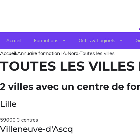
Aller
au
contenu
Accueil
Formations
Outils & Logiciels
G
Accueil
›
Annuaire formation IA
›
Nord
›
Toutes les villes
TOUTES LES VILLES
2 villes avec un centre de f
Lille
59000
3 centres
Villeneuve-d'Ascq