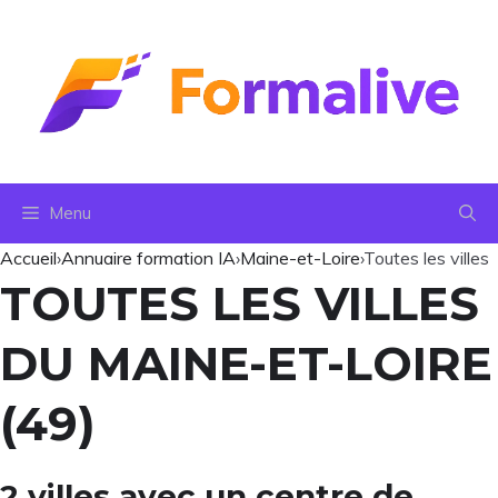
Aller
au
contenu
Menu
Accueil
›
Annuaire formation IA
›
Maine-et-Loire
›
Toutes les villes
TOUTES LES VILLES
DU MAINE-ET-LOIRE
(49)
2 villes avec un centre de