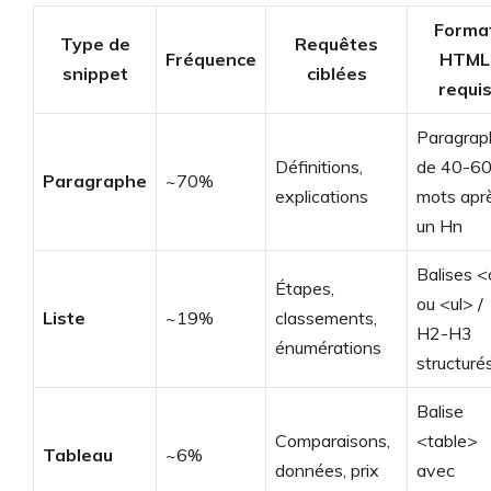
Forma
Type de
Requêtes
Fréquence
HTML
snippet
ciblées
requi
Paragrap
Définitions,
de 40-6
Paragraphe
~70%
explications
mots apr
un Hn
Balises <
Étapes,
ou <ul> /
Liste
~19%
classements,
H2-H3
énumérations
structuré
Balise
Comparaisons,
<table>
Tableau
~6%
données, prix
avec