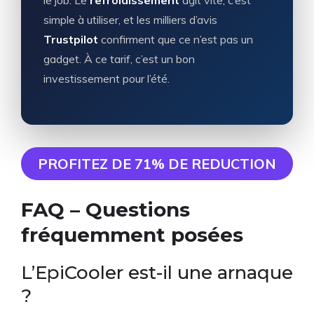
simple à utiliser, et les milliers d’avis
Trustpilot
confirment que ce n’est pas un
gadget. À ce tarif, c’est un bon
investissement pour l’été.
PROFITEZ DE 71% DE REDUCTION
FAQ – Questions
fréquemment posées
L’EpiCooler est-il une arnaque
?