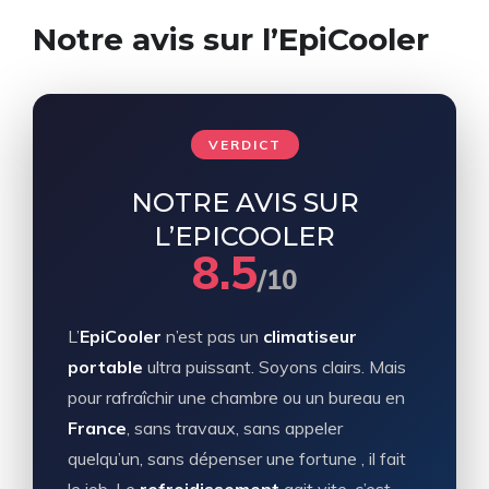
Notre avis sur l’EpiCooler
VERDICT
NOTRE AVIS SUR
L’EPICOOLER
8.5
/10
L’
EpiCooler
n’est pas un
climatiseur
portable
ultra puissant. Soyons clairs. Mais
pour rafraîchir une chambre ou un bureau en
France
, sans travaux, sans appeler
quelqu’un, sans dépenser une fortune , il fait
le job. Le
refroidissement
agit vite, c’est