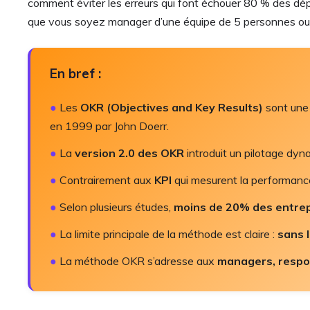
comment éviter les erreurs qui font échouer 80 % des dépl
que vous soyez manager d’une équipe de 5 personnes ou re
En bref :
●
Les
OKR (Objectives and Key Results)
sont une 
en 1999 par John Doerr.
●
La
version 2.0 des OKR
introduit un pilotage dynam
●
Contrairement aux
KPI
qui mesurent la performance 
●
Selon plusieurs études,
moins de 20% des entrep
●
La limite principale de la méthode est claire :
sans 
●
La méthode OKR s’adresse aux
managers, respon