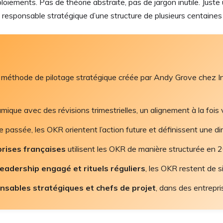
oiements. Pas de théorie abstraite, pas de jargon inutile. Jus
sponsable stratégique d’une structure de plusieurs centaines 
méthode de pilotage stratégique créée par Andy Grove chez In
ique avec des révisions trimestrielles, un alignement à la fois ver
passée, les OKR orientent l’action future et définissent une dire
rises françaises
utilisent les OKR de manière structurée en 20
leadership engagé et rituels réguliers
, les OKR restent de s
sables stratégiques et chefs de projet
, dans des entrepri