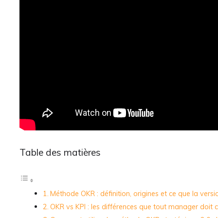
Table des matières
Méthode OKR : définition, origines et ce que la vers
OKR vs KPI : les différences que tout manager doit