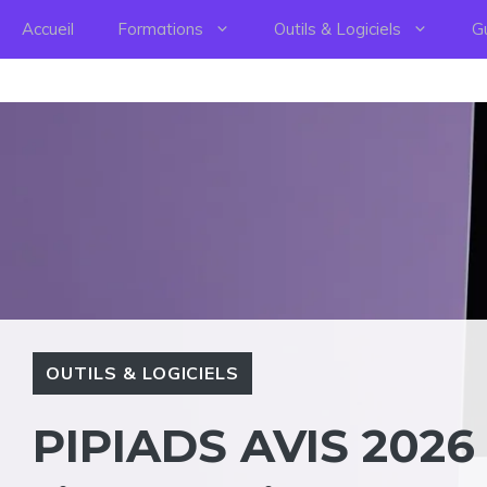
Aller
Accueil
Formations
Outils & Logiciels
G
au
contenu
OUTILS & LOGICIELS
PIPIADS AVIS 2026