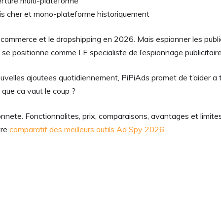
rture multi-plateforme
ais cher et mono-plateforme historiquement
commerce et le dropshipping en 2026. Mais espionner les publici
il se positionne comme LE specialiste de l’espionnage publicitair
velles ajoutees quotidiennement, PiPiAds promet de t’aider a t
que ca vaut le coup ?
nete. Fonctionnalites, prix, comparaisons, avantages et limites 
tre
comparatif des meilleurs outils Ad Spy 2026
.