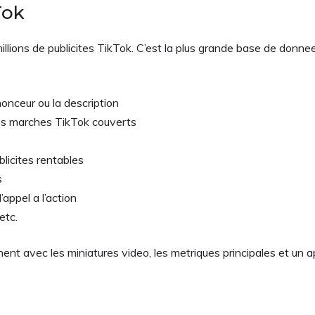
Tok
millions de publicites TikTok. C’est la plus grande base de don
nonceur ou la description
les marches TikTok couverts
ublicites rentables
s
’appel a l’action
etc.
chent avec les miniatures video, les metriques principales et un 