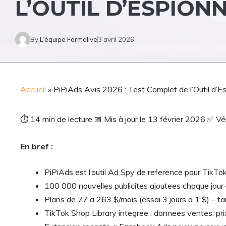
L’OUTIL D’ESPION
By
L’équipe Formalive
3 avril 2026
Accueil
»
PiPiAds Avis 2026 : Test Complet de l’Outil d’
⏱
14 min de lecture
·
📅
Mis à jour le 13 février 2026
·
✅
Vér
En bref :
PiPiAds est l’outil Ad Spy de reference pour TikTo
100 000 nouvelles publicites ajoutees chaque jour
Plans de 77 a 263 $/mois (essai 3 jours a 1 $) – tar
TikTok Shop Library integree : donnees ventes, pr