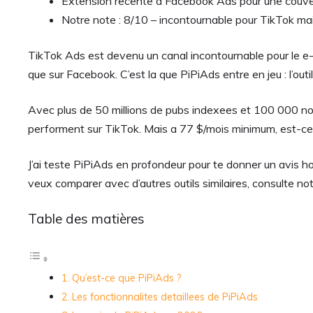
Extension recente a Facebook Ads pour une couve
Notre note : 8/10 – incontournable pour TikTok m
TikTok Ads est devenu un canal incontournable pour le e-
que sur Facebook. C’est la que PiPiAds entre en jeu : l’out
Avec plus de 50 millions de pubs indexees et 100 000 nou
performent sur TikTok. Mais a 77 $/mois minimum, est-ce 
J’ai teste PiPiAds en profondeur pour te donner un avis hon
veux comparer avec d’autres outils similaires, consulte no
Table des matières
Qu’est-ce que PiPiAds ?
Les fonctionnalites detaillees de PiPiAds