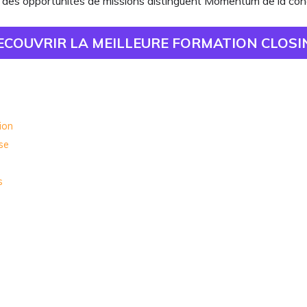
des opportunités de missions distinguent Momentum de la con
ECOUVRIR LA MEILLEURE FORMATION CLOSI
ion
se
s