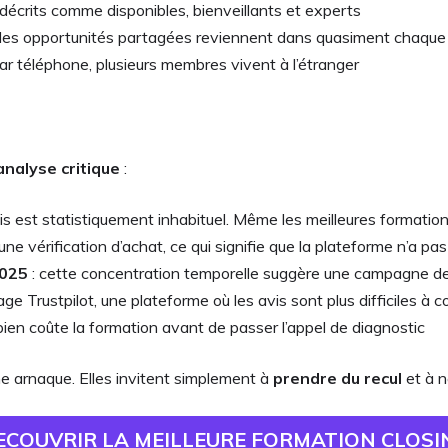
 décrits comme disponibles, bienveillants et experts
t les opportunités partagées reviennent dans quasiment chaque
par téléphone, plusieurs membres vivent à l’étranger
analyse critique
:
vis est statistiquement inhabituel. Même les meilleures formati
 une vérification d’achat, ce qui signifie que la plateforme n’a p
2025
: cette concentration temporelle suggère une campagne de c
 Trustpilot, une plateforme où les avis sont plus difficiles à c
ien coûte la formation avant de passer l’appel de diagnostic
 arnaque. Elles invitent simplement à
prendre du recul
et à n
ECOUVRIR LA MEILLEURE FORMATION CLOSI