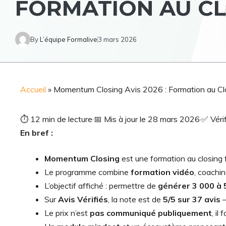
FORMATION AU CL
By
L’équipe Formalive
3 mars 2026
Accueil
»
Momentum Closing Avis 2026 : Formation au Clo
⏱
12 min de lecture
·
📅
Mis à jour le 28 mars 2026
·
✅
Vérif
En bref :
Momentum Closing
est une formation au closing
Le programme combine
formation vidéo
, coachi
L’objectif affiché : permettre de
générer 3 000 à 
Sur
Avis Vérifiés
, la note est de
5/5 sur 37 avis
—
Le prix n’est
pas communiqué publiquement
, il